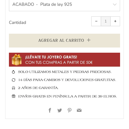
ACABADO
Quitar
Aumen
uno
uno
−
+
a
a
Cantidad
la
la
cantidad
cantid
de
de
artículos
artícul
AGREGAR AL CARRITO
Facebook
Twitter
Pinterest
Email