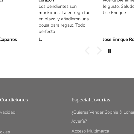
Los pendientes son
le gustó. Salud
monísimos. La entrega fue
Jise Enrique
en plazo, y añadieron una
bolsa para regalo. Todo
perfecto
 Caparros
L.
 Condiciones
Especial Joyerías
rivacidad
¿Quieres Vender Sophie & Lohe
Joyería?
Acceso Multimarca
ookies