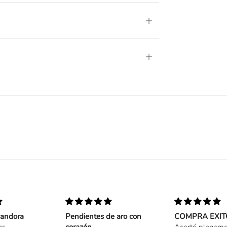
Abierto
Abierto
pandora
Pendientes de aro con
COMPRA EXI
os
corazón
Acerté plenamen