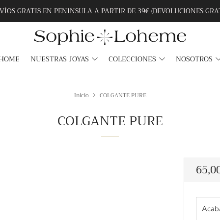
VÍOS GRATIS EN PENINSULA A PARTIR DE 39€ (DEVOLUCIONES GRAT
HOME
NUESTRAS JOYAS
COLECCIONES
NOSOTROS
Inicio
COLGANTE PURE
COLGANTE PURE
Preci
65,0
habi
Acab