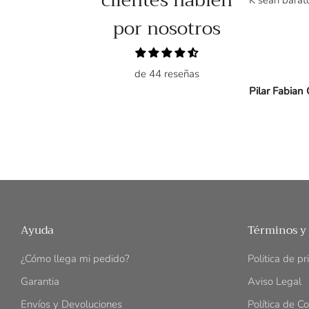
clientes hablen
tardó en llegar . Le gustó !!!
por nosotros
de 44 reseñas
M.C.A.
Pilar Fabian
Ayuda
Términos y
¿Cómo llega mi pedido?
Politica de p
Garantia
Aviso Legal
Envíos y Devoluciones
Política de C