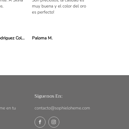
os.
muy buena y el color del oro
es perfecto!
Jose Enrique Rodriguez Collado
Paloma M.
Rosario guixe de la
Síguenos En:
me en tu
contacto@sophieloheme.com
Facebook
Instagram