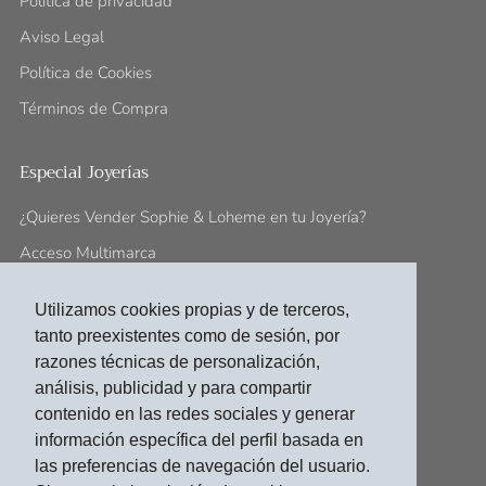
Politica de privacidad
Aviso Legal
Política de Cookies
Términos de Compra
Especial Joyerías
¿Quieres Vender Sophie & Loheme en tu Joyería?
Acceso Multimarca
Utilizamos cookies propias y de terceros,
Síguenos En:
tanto preexistentes como de sesión, por
contacto@sophieloheme.com
razones técnicas de personalización,
análisis, publicidad y para compartir
Facebook
Instagram
contenido en las redes sociales y generar
información específica del perfil basada en
las preferencias de navegación del usuario.