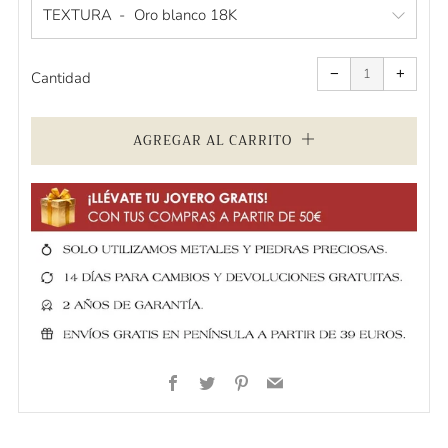
oferta
TEXTURA
Quitar
Aumen
uno
uno
−
+
a
a
Cantidad
la
la
cantidad
cantid
de
de
artículos
artícul
AGREGAR AL CARRITO
Facebook
Twitter
Pinterest
Email