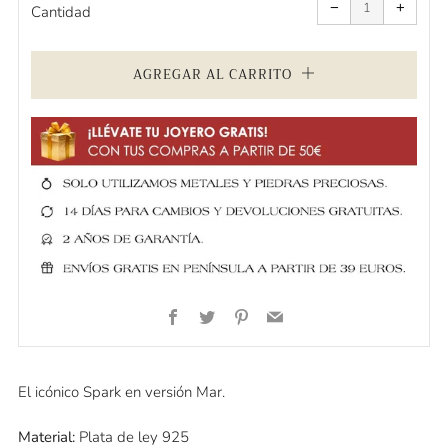
uno
uno
−
+
a
a
Cantidad
la
la
cantidad
cantid
de
de
artículos
artícul
AGREGAR AL CARRITO
Facebook
Twitter
Pinterest
Email
El icónico Spark en versión Mar.
Material:
Plata de ley 925