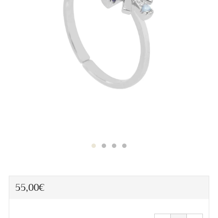
Precio
55,00€
habitual
Quitar
Aumen