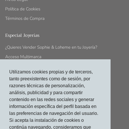
Política de Cookies
Términos de Compra
Especial Joyerías
¿Quieres Vender Sophie & Loheme en tu Joyería?
Acceso Multimarca
Utilizamos cookies propias y de terceros,
Síguenos En:
tanto preexistentes como de sesión, por
contacto@sophieloheme.com
razones técnicas de personalización,
análisis, publicidad y para compartir
Facebook
Instagram
contenido en las redes sociales y generar
información específica del perfil basada en
las preferencias de navegación del usuario.
Si acepta la instalación de cookies o
© 2026, Sophie & Loheme
continúa navegando, consideramos que