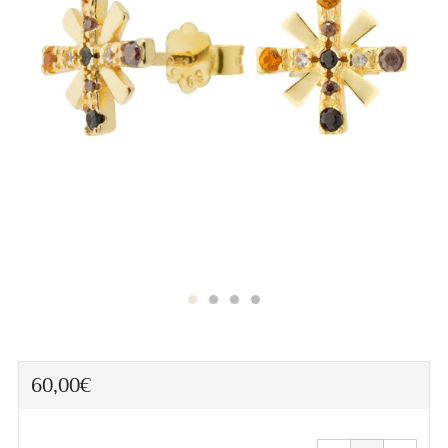
Precio
60,00€
habitual
Quitar
Aumen