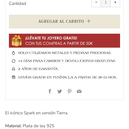
uno
uno
−
+
a
a
Cantidad
la
la
cantidad
cantid
de
de
artículos
artícul
AGREGAR AL CARRITO
Facebook
Twitter
Pinterest
Email
El icónico Spark en versión Tierra.
Material:
Plata de ley 925